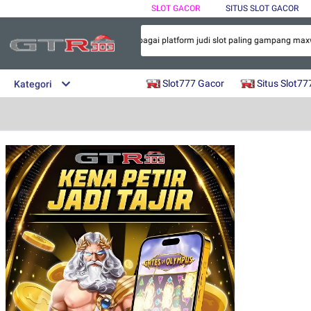
SLOT GACOR
SITUS SLOT GACOR
r 777 online terpercaya dan resmi sebagai platform judi slot paling gampang ma
Slot777 Gacor
Situs Slot77
Kategori